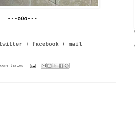
---oOo---
twitter
+
facebook
+
mail
comentarios