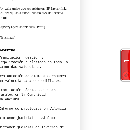
Por cada amigo que se registre en HP Instant Ink,
nos obsequian a ambos con un mes de servicio
gratuito.
http://try.hpinstantink.com/DvnfQ
¿Te animas?
#WORKING
Tramitación, gestión y
legalización turísticas en toda la
Comunidad Valenciana.
Restauración de elementos comunes
en Valencia para dos edificios.
Tramitación técnica de casas
rurales en la Comunidad
Valenciana.
Informe de patologías en Valencia
Dictamen judicial en Alcàcer
Dictamen judicial en Tavernes de