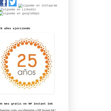
25 años ejerciendo
Un mes gratis en HP Instant Ink
¡Imprime gratis suscribiéndote a HP Instant Ink!