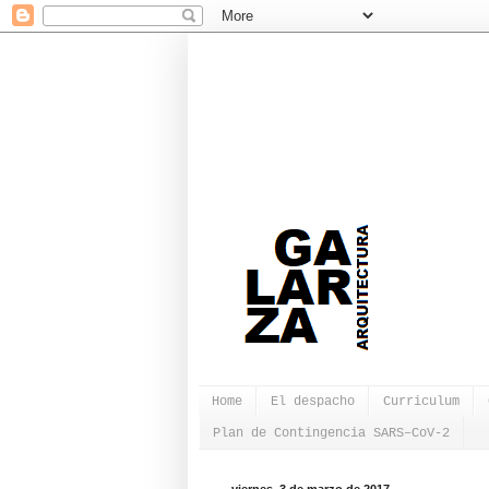
Home
El despacho
Curriculum
Plan de Contingencia SARS–CoV-2
viernes, 3 de marzo de 2017