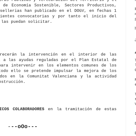
 de Economía Sostenible, Sectores Productivos,
nsellerias han publicado en el DOGV, en fechas 1
ientes convocatorias y por tanto el inicio del
 las puedan solicitar.
orecerán la intervención en el interior de las
a a las ayudas reguladas por el Plan Estatal de
para intervenir en los elementos comunes de los
todo ello se pretende impulsar la mejora de los
ados en la Comunitat Valenciana y la actividad
nstrucción.
ICOS COLABORADORES
en la tramitación de estas
-
--oOo---