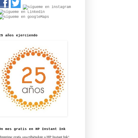
25 años ejerciendo
Un mes gratis en HP Instant Ink
¡Imprime gratis suscribiéndote a HP Instant Ink!