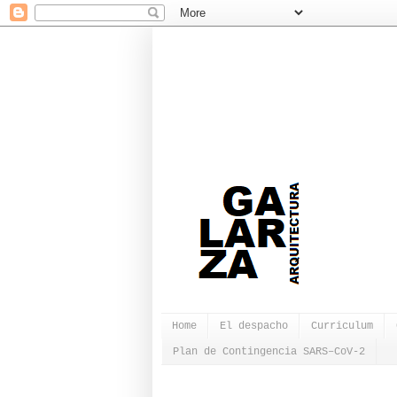
Home
El despacho
Curriculum
Plan de Contingencia SARS–CoV-2