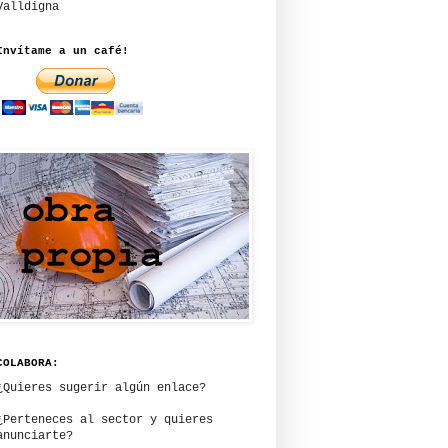
Valldigna
Invítame a un café!
COLABORA:
¿Quieres sugerir algún enlace?
¿Perteneces al sector y quieres
anunciarte?