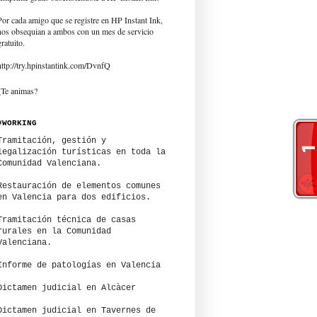
Por cada amigo que se registre en HP Instant Ink,
nos obsequian a ambos con un mes de servicio
gratuito.
http://try.hpinstantink.com/DvnfQ
¿Te animas?
#WORKING
Tramitación, gestión y
legalización turísticas en toda la
Comunidad Valenciana.
Restauración de elementos comunes
en Valencia para dos edificios.
Tramitación técnica de casas
rurales en la Comunidad
Valenciana.
Informe de patologías en Valencia
Dictamen judicial en Alcàcer
Dictamen judicial en Tavernes de