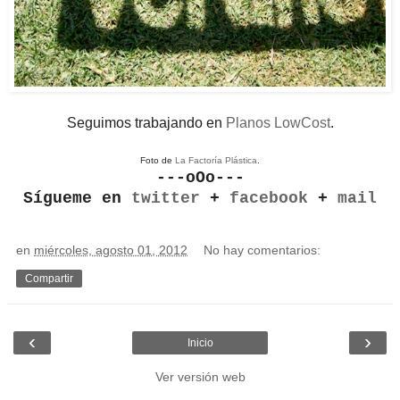
Seguimos trabajando en
Planos LowCost
.
Foto de
La Factoría Plástica
.
---oOo---
Sígueme en
twitter
+
facebook
+
mail
en
miércoles, agosto 01, 2012
No hay comentarios:
Compartir
‹
›
Inicio
Ver versión web