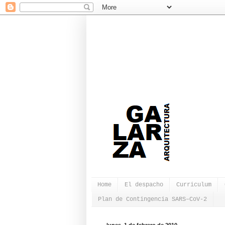
Home
El despacho
Curriculum
Plan de Contingencia SARS–CoV-2
lunes, 1 de febrero de 2010