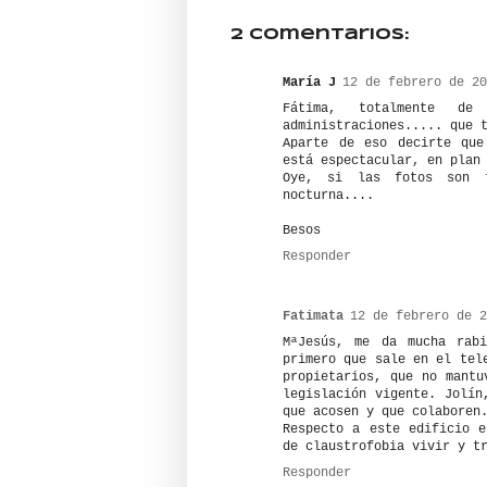
2 comentarios:
María J
12 de febrero de 20
Fátima, totalmente d
administraciones..... que 
Aparte de eso decirte que
está espectacular, en plan
Oye, si las fotos son t
nocturna....
Besos
Responder
Fatimata
12 de febrero de 2
MªJesús, me da mucha rab
primero que sale en el tel
propietarios, que no mantu
legislación vigente. Jolín
que acosen y que colaboren
Respecto a este edificio 
de claustrofobia vivir y t
Responder