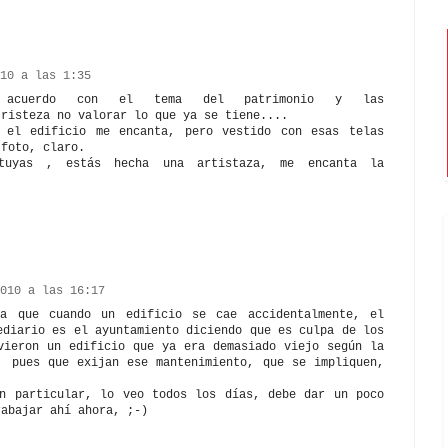
10 a las 1:35
e acuerdo con el tema del patrimonio y las
tristeza no valorar lo que ya se tiene....
 el edificio me encanta, pero vestido con esas telas
 foto, claro.
uyas , estás hecha una artistaza, me encanta la
010 a las 16:17
ia que cuando un edificio se cae accidentalmente, el
ediario es el ayuntamiento diciendo que es culpa de los
vieron un edificio que ya era demasiado viejo según la
, pues que exijan ese mantenimiento, que se impliquen,
.
en particular, lo veo todos los días, debe dar un poco
rabajar ahí ahora, ;-)