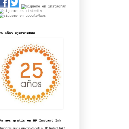
25 años ejerciendo
Un mes gratis en HP Instant Ink
¡Imprime gratis suscribiéndote a HP Instant Ink!