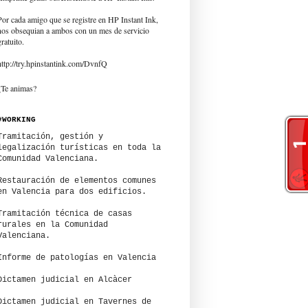
Por cada amigo que se registre en HP Instant Ink,
nos obsequian a ambos con un mes de servicio
gratuito.
http://try.hpinstantink.com/DvnfQ
¿Te animas?
#WORKING
Tramitación, gestión y
legalización turísticas en toda la
Comunidad Valenciana.
Restauración de elementos comunes
en Valencia para dos edificios.
Tramitación técnica de casas
rurales en la Comunidad
Valenciana.
Informe de patologías en Valencia
Dictamen judicial en Alcàcer
Dictamen judicial en Tavernes de