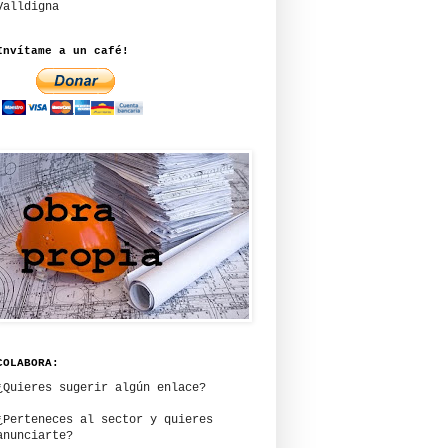
Valldigna
Invítame a un café!
COLABORA:
¿Quieres sugerir algún enlace?
¿Perteneces al sector y quieres
anunciarte?