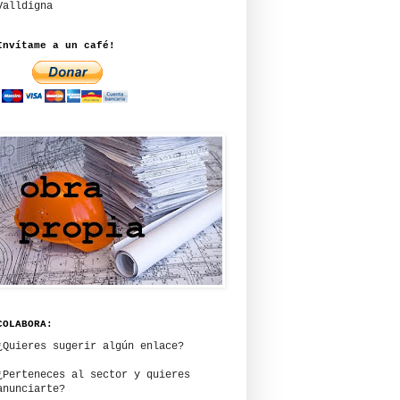
Valldigna
Invítame a un café!
COLABORA:
¿Quieres sugerir algún enlace?
¿Perteneces al sector y quieres
anunciarte?