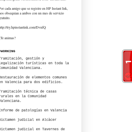
Por cada amigo que se registre en HP Instant Ink,
nos obsequian a ambos con un mes de servicio
gratuito.
http://try.hpinstantink.com/DvnfQ
¿Te animas?
#WORKING
Tramitación, gestión y
legalización turísticas en toda la
Comunidad Valenciana.
Restauración de elementos comunes
en Valencia para dos edificios.
Tramitación técnica de casas
rurales en la Comunidad
Valenciana.
Informe de patologías en Valencia
Dictamen judicial en Alcàcer
Dictamen judicial en Tavernes de