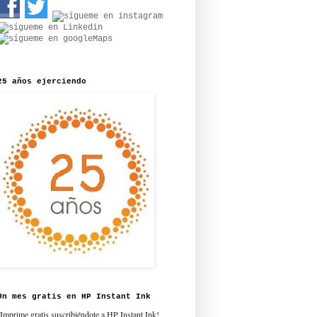
25 años ejerciendo
Un mes gratis en HP Instant Ink
¡Imprime gratis suscribiéndote a HP Instant Ink!