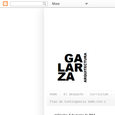
Home
El despacho
Curriculum
Plan de Contingencia SARS–CoV-2
miércoles, 5 de marzo de 2014