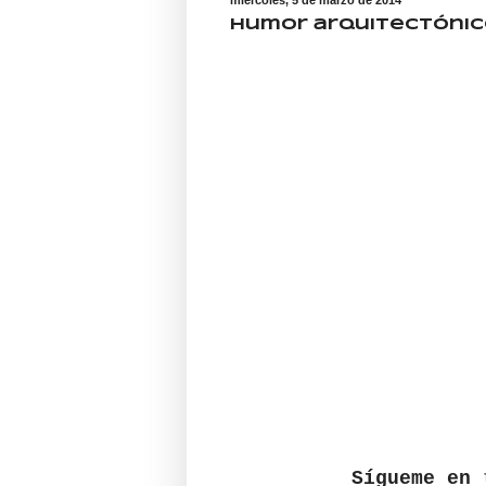
Humor arquitectóni
Sígueme en