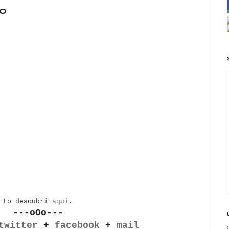
co
Lo descubrí
aquí
.
---oOo---
twitter
+
facebook
+
mail