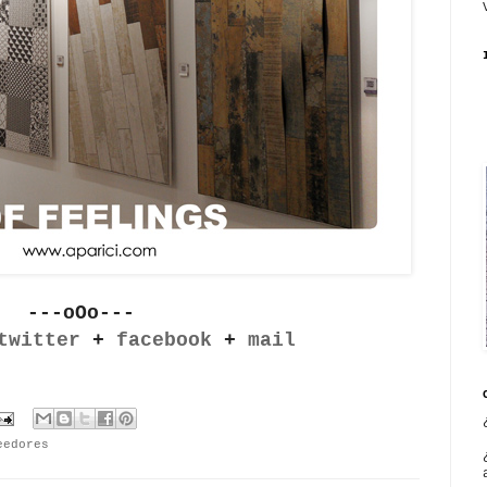
---oOo---
twitter
+
facebook
+
mail
eedores