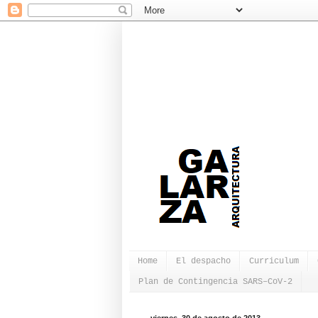
Home
El despacho
Curriculum
Plan de Contingencia SARS–CoV-2
viernes, 30 de agosto de 2013