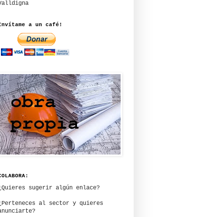
Valldigna
Invítame a un café!
COLABORA:
¿Quieres sugerir algún enlace?
¿Perteneces al sector y quieres
anunciarte?