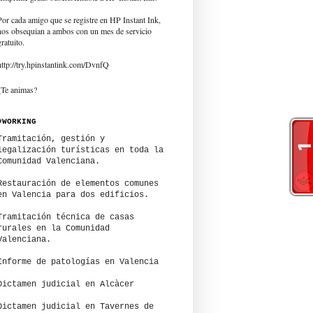
Por cada amigo que se registre en HP Instant Ink,
nos obsequian a ambos con un mes de servicio
gratuito.
http://try.hpinstantink.com/DvnfQ
¿Te animas?
#WORKING
Tramitación, gestión y
legalización turísticas en toda la
Comunidad Valenciana.
Restauración de elementos comunes
en Valencia para dos edificios.
Tramitación técnica de casas
rurales en la Comunidad
Valenciana.
Informe de patologías en Valencia
Dictamen judicial en Alcàcer
Dictamen judicial en Tavernes de