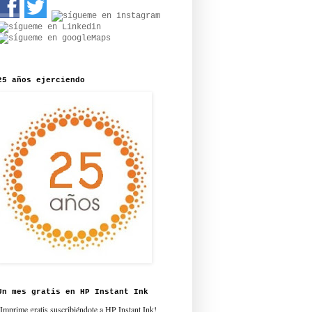
25 años ejerciendo
Un mes gratis en HP Instant Ink
¡Imprime gratis suscribiéndote a HP Instant Ink!