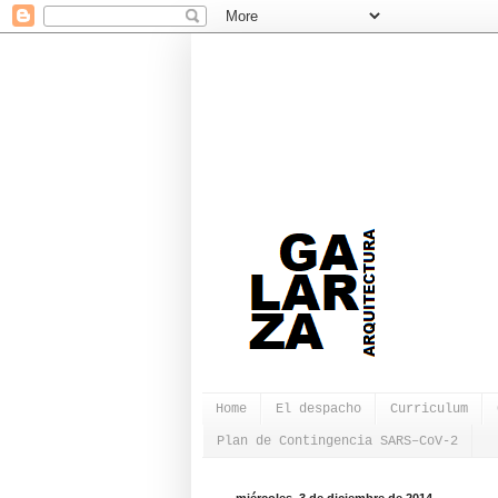
Home
El despacho
Curriculum
Plan de Contingencia SARS–CoV-2
miércoles, 3 de diciembre de 2014