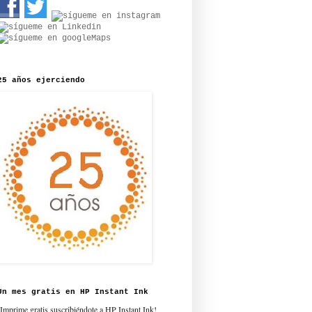
25 años ejerciendo
Un mes gratis en HP Instant Ink
¡Imprime gratis suscribiéndote a HP Instant Ink!