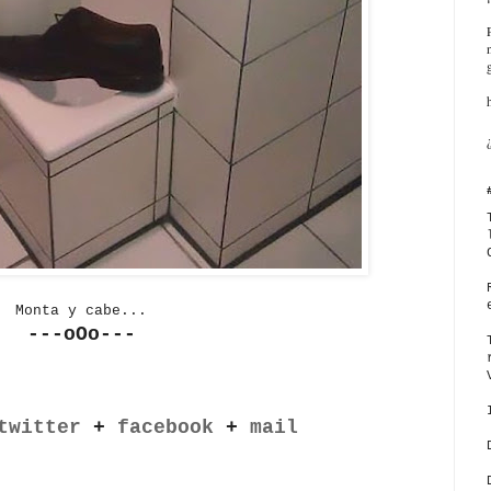
Monta y cabe...
---oOo---
twitter
+
facebook
+
mail