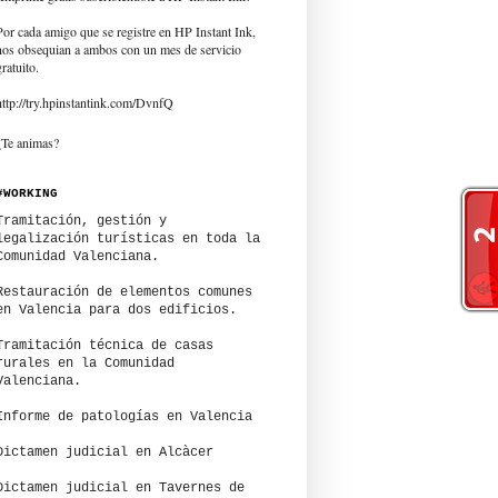
Por cada amigo que se registre en HP Instant Ink,
nos obsequian a ambos con un mes de servicio
gratuito.
http://try.hpinstantink.com/DvnfQ
¿Te animas?
#WORKING
Tramitación, gestión y
legalización turísticas en toda la
Comunidad Valenciana.
Restauración de elementos comunes
en Valencia para dos edificios.
Tramitación técnica de casas
rurales en la Comunidad
Valenciana.
Informe de patologías en Valencia
Dictamen judicial en Alcàcer
Dictamen judicial en Tavernes de