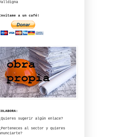
Valldigna
Invítame a un café!
COLABORA:
¿Quieres sugerir algún enlace?
¿Perteneces al sector y quieres
anunciarte?