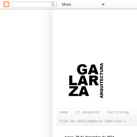
Home
El despacho
Curriculum
Plan de Contingencia SARS–CoV-2
lunes, 29 de diciembre de 2014