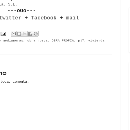
ia, S.L.
---oOo---
twitter
+
facebook
+
mail
e medianeras
,
obra nueva
,
OBRA PROPIA
,
pj7
,
vivienda
io
 boca, comenta: