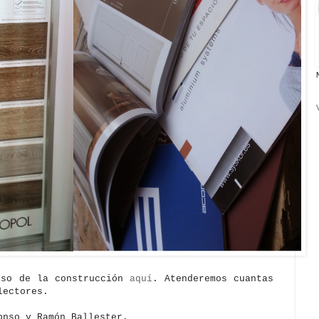
ceso de la
construcción
aquí
. Atenderemos cuantas
lectores.
onso y Ramón Ballester.