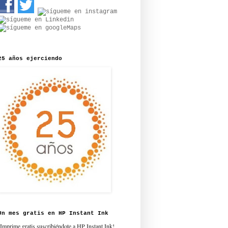
25 años ejerciendo
Un mes gratis en HP Instant Ink
¡Imprime gratis suscribiéndote a HP Instant Ink!