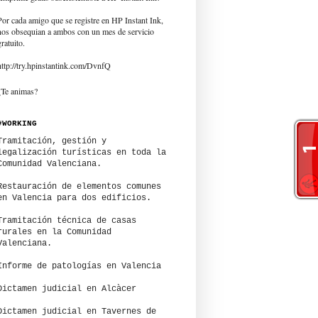
Por cada amigo que se registre en HP Instant Ink,
nos obsequian a ambos con un mes de servicio
gratuito.
http://try.hpinstantink.com/DvnfQ
¿Te animas?
#WORKING
Tramitación, gestión y
legalización turísticas en toda la
Comunidad Valenciana.
Restauración de elementos comunes
en Valencia para dos edificios.
Tramitación técnica de casas
rurales en la Comunidad
Valenciana.
Informe de patologías en Valencia
Dictamen judicial en Alcàcer
Dictamen judicial en Tavernes de