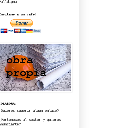
Valldigna
Invítame a un café!
COLABORA:
¿Quieres sugerir algún enlace?
¿Perteneces al sector y quieres
anunciarte?