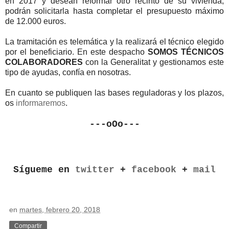
en 2017 y desean reformar otro recinto de su vivienda,
podrán solicitarla hasta completar el presupuesto máximo
de 12.000 euros.
La tramitación es telemática y la realizará el técnico elegido
por el beneficiario. En este despacho
SOMOS TÉCNICOS
COLABORADORES
con la Generalitat y gestionamos este
tipo de ayudas, confía en nosotras.
En cuanto se publiquen las bases reguladoras y los plazos,
os
informaremos
.
---oOo---
Sígueme en
twitter
+
facebook
+
mail
en
martes, febrero 20, 2018
Compartir