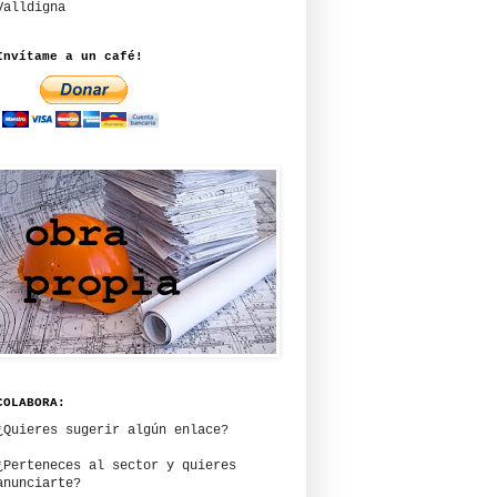
Valldigna
Invítame a un café!
COLABORA:
¿Quieres sugerir algún enlace?
¿Perteneces al sector y quieres
anunciarte?