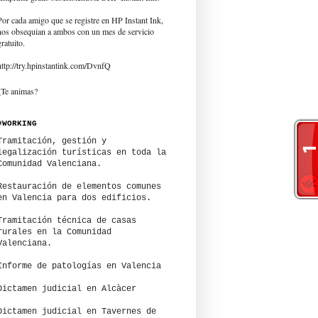
Por cada amigo que se registre en HP Instant Ink,
nos obsequian a ambos con un mes de servicio
gratuito.
http://try.hpinstantink.com/DvnfQ
¿Te animas?
#WORKING
Tramitación, gestión y
legalización turísticas en toda la
Comunidad Valenciana.
Restauración de elementos comunes
en Valencia para dos edificios.
Tramitación técnica de casas
rurales en la Comunidad
Valenciana.
Informe de patologías en Valencia
Dictamen judicial en Alcàcer
Dictamen judicial en Tavernes de