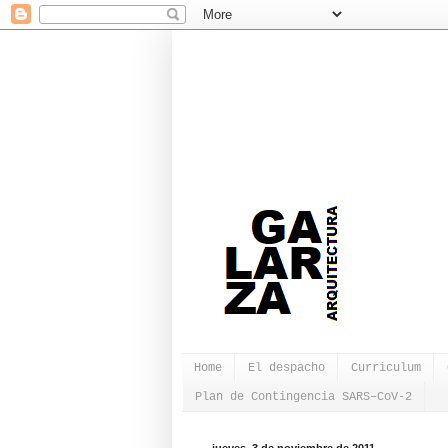
Home
El despacho
Curriculum
Plan de Contingencia SARS–CoV-2
jueves, 3 de noviembre de 2011