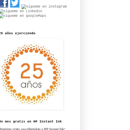
25 años ejerciendo
Un mes gratis en HP Instant Ink
¡Imprime gratis suscribiéndote a HP Instant Ink!