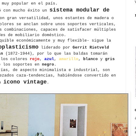
 muy popular en el país.
sistema modular de
ó con mucho éxito un
on gran versatilidad, unos estantes de madera o
olores se anclan sobre unos soportes verticales,
s combinaciones, capaces de satisfacer múltiples
des de mobiliario doméstico.
quible económicamente y muy flexible- sigue la
oplasticismo
liderado por
Gerrit Rietveld
an
(1872-1944), por lo que las baldas tomarán
 los colores
rojo
,
azul
,
amarillo
,
blanco
y
gris
e los soportes en
negro
.
rías, de aspecto minimalista e industrial, son
ezados caza-tendencias, habiéndose convertido en
icono vintage
n
.